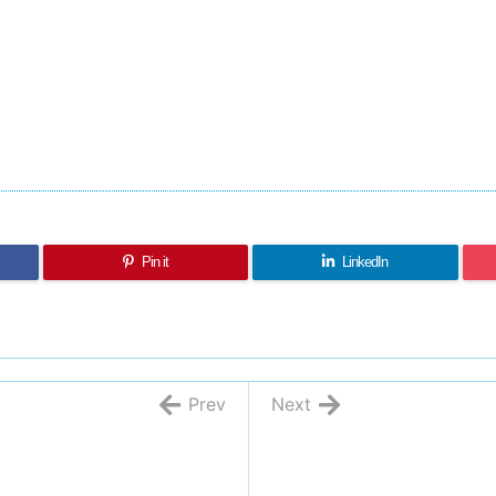
Pin it
LinkedIn
Prev
Next