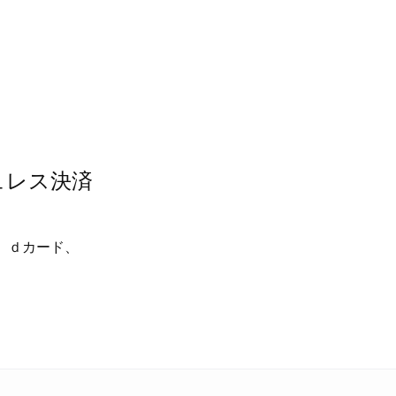
。
ュレス決済
ca、ｄカード、