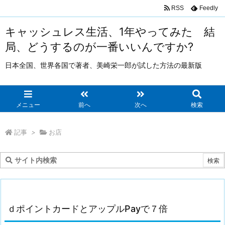
RSS
Feedly
キャッシュレス生活、1年やってみた 結
局、どうするのが一番いいんですか?
日本全国、世界各国で著者、美崎栄一郎が試した方法の最新版
メニュー
前へ
次へ
検索
記事
>
お店
ｄポイントカードとアップルPayで７倍