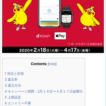
Contents
[
hide
]
1
対応と対策
2
還元率
3
還元方法
4
キャンペーン期間：2月１８日〜４月１７日金曜日
5
上限設定
6
エントリー不要