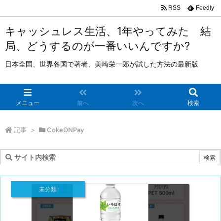
RSS
Feedly
キャッシュレス生活、1年やってみた 結
局、どうするのが一番いいんですか?
日本全国、世界各国で著者、美崎栄一郎が試した方法の最新版
メニュー
前へ
次へ
検索
記事
>
CokeONPay
未分類