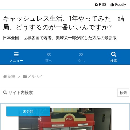
RSS
Feedly
キャッシュレス生活、1年やってみた 結
局、どうするのが一番いいんですか?
日本全国、世界各国で著者、美崎栄一郎が試した方法の最新版
メニュー
前へ
次へ
検索
記事
>
メルペイ
未分類