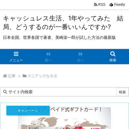
RSS
Feedly
キャッシュレス生活、1年やってみた 結
局、どうするのが一番いいんですか?
日本全国、世界各国で著者、美崎栄一郎が試した方法の最新版
メニュー
前へ
次へ
検索
記事
>
マニアックなネタ
キャンペーン